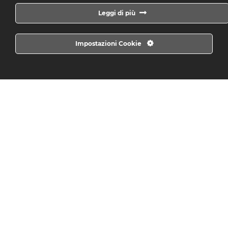
Panettiere
Leggi di più
Conclusa
Impostazioni Cookie
Addetto Reparto Ortofrutta
Conclusa