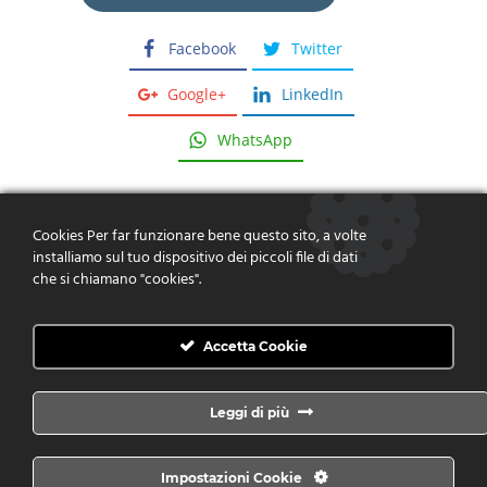
Facebook
Twitter
Google+
LinkedIn
WhatsApp
Cookies Per far funzionare bene questo sito, a volte
installiamo sul tuo dispositivo dei piccoli file di dati
che si chiamano "cookies".
Dare risposte, fornire soluzioni,
creare valore
Accetta Cookie
CONTATTACI
Leggi di più
© Copyright Scinti Roger Consulting P.IVA 05771181210
Impostazioni Cookie