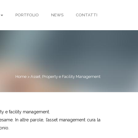
PORTFOLIO
NEWS
CONTATTI
Home
>
Asset, Property e Facility Management
rty e facility management.
n esame. In altre parole, l’asset management cura la
onio.