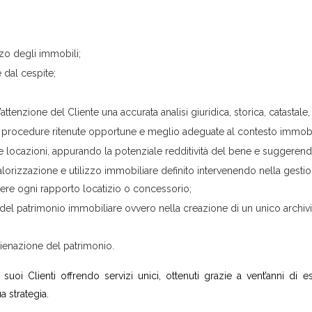
izzo degli immobili;
e dal cespite;
ttenzione del Cliente una accurata analisi giuridica, storica, catastale,
le procedure ritenute opportune e meglio adeguate al contesto immobi
ve locazioni, appurando la potenziale redditività del bene e suggeren
alorizzazione e utilizzo immobiliare definito intervenendo nella gestio
ere ogni rapporto locatizio o concessorio;
 del patrimonio immobiliare ovvero nella creazione di un unico archivi
lienazione del patrimonio.
uoi Clienti offrendo servizi unici, ottenuti grazie a vent’anni di e
a strategia.